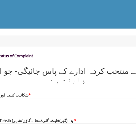
tatus of Complaint
پابند ہے
شکائیت کنندہ اور 
*
Tehsil)
(پتہ (گھر/فلیٹ، گلی/محلہ، گاؤں/شہر
*