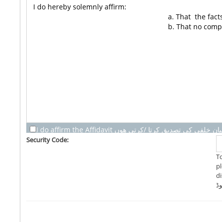
I do affirm the Affidavit  خلفی کی تصدیق کرتا /کرتی ھوں
Security Code:
T
pl
dis
وڈ