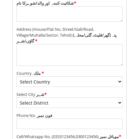
شکائیت کنندہ اور والد/شوہرکا نام
*
Address (House/Flat No, Street/Gali/Road,
Village/Muhalla/Sector, Tehsil)
(پتہ (گھر/فلیٹ، گلی/محلہ،
گاؤں/شہر
*
Country.
ملک
*
Select City
شہر
*
Phone No.
فون نمبر
Cell/Whatsapp No. (0333123456,0300123456)
موبائل نمبر
*